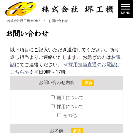
MENU
株式会社堺工機 HOME
>
お問い合わせ
お問い合わせ
以下項目にご記入いただき送信してください。折り
返し担当よりご連絡いたします。 お急ぎの方は
お電
話
にてご連絡ください。
≪採用担当直通のお電話は
こちら≫
※平日9時～17時
お問い合わせ内容
必須
施工について
採用について
その他
お名前
必須