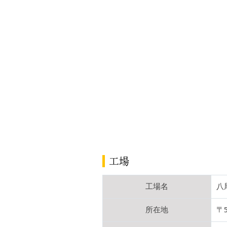
工場
工場名
八
所在地
〒